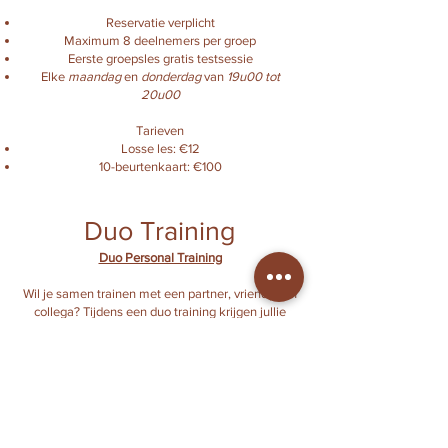
Reservatie verplicht
Maximum 8 deelnemers per groep
Eerste groepsles gratis testsessie
Elke
maandag
en
donderdag
van
19u00 tot
20u00
Tarieven
Losse les: €12
10-beurtenkaart: €100
Duo Training
Duo Personal Training
Wil je samen trainen met een partner, vriend(in) of
collega? Tijdens een duo training krijgen jullie
persoonlijke begeleiding op maat van jullie
doelstellingen, terwijl jullie elkaar extra motiveren.
De trainingen worden volledig aangepast aan
jullie niveau en focus, of dit nu conditieverbetering,
spieropbouw, gewichtsverlies of algemene fitheid
is.