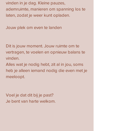
vinden in je dag. Kleine pauzes,
ademruimte, manieren om spanning los te
laten, zodat je weer kunt opladen.
Jouw plek om even te landen
Dit is jouw moment. Jouw ruimte om te
vertragen, te voelen en opnieuw balans te
vinden.
Alles wat je nodig hebt, zit al in jou, soms
heb je alleen iemand nodig die even met je
meeloopt.
Voel je dat dit bij je past?
Je bent van harte welkom.