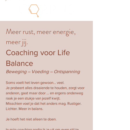
Meer rust, meer energie,
meer jij.
Coaching voor Life
Balance
Beweging – Voeding – Ontspanning
Soms voelt het leven gewoon… veel.
Je probeert alles draaiende te houden, zorgt voor
anderen, gaat maar door ... en ergens onderweg
raak je een stukje van jezelf kwijt.
Misschien voel je dat het anders mag. Rustiger.
Lichter. Meer in balans.
Je hoeft het niet alleen te doen.
In mijn coaching nodig ik je uit om even stil te